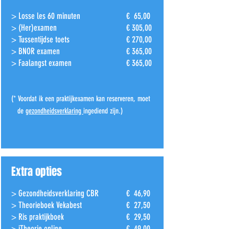
> Losse les 60 minuten
€ 65,00
> (Her)examen
€ 305,00
> Tussentijdse toets
€ 270,00
> BNOR examen
€ 365,00
> Faalangst examen
€ 365,00
(* Voordat ik een praktijkexamen kan reserveren, moet
de
gezondheidsverklaring
ingediend zijn.)
Extra opties
> Gezondheidsverklaring CBR
€ 46,90
> Theorieboek Vekabest
€ 27,50
> Ris praktijkboek
€ 29,50
> iTheorie online
€ 49,00