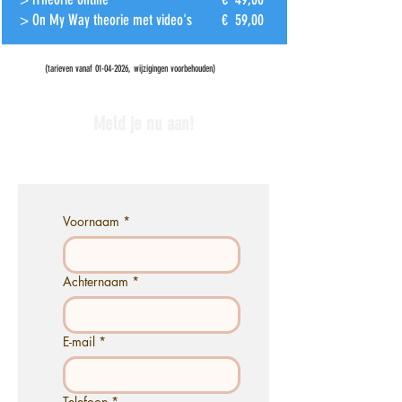
> On My Way theorie met video's
€ 59,00
(tarieven vanaf
01-04-2026
, wijzigingen voorbehouden)
Meld je nu aan!
Voornaam
*
Achternaam
*
E-mail
*
Telefoon
*